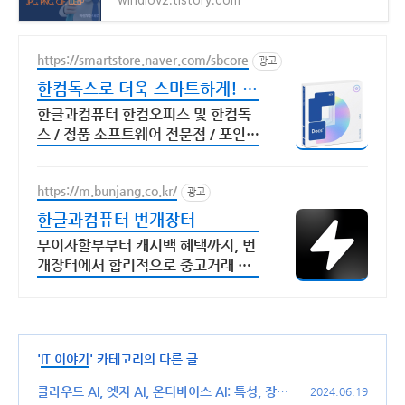
https://smartstore.naver.com/sbcore
광고
한컴독스로 더욱 스마트하게! 한
글과컴퓨터 정품 인증점
한글과컴퓨터 한컴오피스 및 한컴독
스 / 정품 소프트웨어 전문점 / 포인트
적립 정품 소프트웨어 / 기업용 환영
또는 가정용 / 다양한 혜택 / 마이크로
https://m.bunjang.co.kr/
소프트 등
광고
한글과컴퓨터 번개장터
무이자할부부터 캐시백 혜택까지, 번
개장터에서 합리적으로 중고거래 하
세요 전국 각지에서 올라오는 전국구
최다 상품 매일 10만 개 이상의 신규
상품 업로드
'
IT 이야기
' 카테고리의 다른 글
클라우드 AI, 엣지 AI, 온디바이스 AI: 특성, 장단
2024.06.19