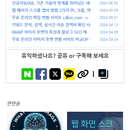
점 및 응용 사례 비교
인공지능(AI), 기존 기술의 한계를 뛰어넘는 새로
(0)
2024.06.02
운 시대의 시작
웹 페이지 스크롤 캡처 방법 2가지 (ft. 크롬, 엣
(1)
2024.05.09
지, 웨일)
무료 온라인 파일 변환 사이트 cdkm.com
(0)
2024.05.01
(0)
키워드 분석, 검색, 실시간 이슈 검색어 확인 사이
2024.04.13
트 티스워드 (ft. 티스토리)
WebP 이미지 포맷의 특징과 블로그 SEO 에 유
(3)
2024.04.05
리한 이유는?
무료 온라인 이미지 포맷 변환 사이트 비교(JPG,P
(0)
2024.03.24
NG,GIF,WEBP 변환)
(3)
유익하셨나요? 공유 or 구독해 보세요
관련글