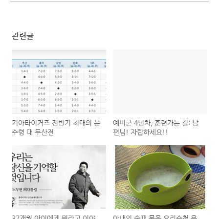
관련글
기아타이거즈 전반기 최대의 분
예비군 4년차, 훈련가는 길: 남
수령 대 두산전
편님! 자립하세요!!
37개월 아이에게 뭐라고 이야
아내의 손때 묻은 요리수첩 우