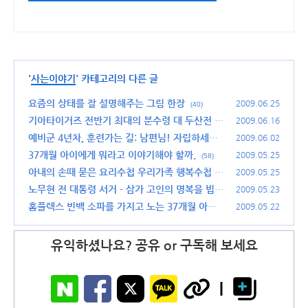
'
사는이야기
' 카테고리의 다른 글
요즘의 상태를 잘 설명해주는 그림 한장
2009.06.25
(40)
기아타이거즈 전반기 최대의 분수령 대 두산전
2009.06.16
(1
6)
예비군 4년차, 훈련가는 길: 남편님! 자립하세
2009.06.02
요!!
37개월 아이에게 뭐라고 이야기해야 할까.
(67)
2009.05.25
(58)
아내의 손때 묻은 요리수첩 우리가족 행복수첩
2009.05.25
(8)
노무현 전 대통령 서거 - 삼가 고인의 명복을 빕니
2009.05.23
다.
홈플렉스 빈백 소파를 가지고 노는 37개월 아이
(34)
2009.05.22
(34)
유익하셨나요? 공유 or 구독해 보세요