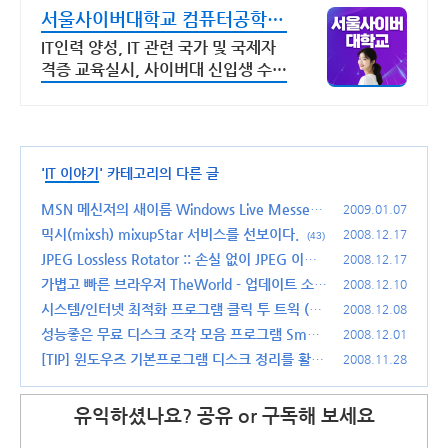
서울사이버대학교 컴퓨터공학과
2026 가을학기 신편입생
IT인력 양성, IT 관련 국가 및 국제자
격증 교육실시, 사이버대 신입생 수 1
위 장학금 지급 1위, 학사 석사 박사
온라인복수학위까지
'
IT 이야기
' 카테고리의 다른 글
MSN 메신저의 새이름 Windows Live Messeng
2009.01.07
er
믹시(mixsh) mixupStar 서비스를 선보이다.
(48)
2008.12.17
(43)
JPEG Lossless Rotator :: 손실 없이 JPEG 이미
2008.12.17
지를 회전시켜보자.
가볍고 빠른 브라우저 TheWorld - 업데이트 소식
(16)
2008.12.10
시스템/인터넷 최적화 프로그램 클릭 투 트윅 (Cli
(2)
2008.12.08
ck To Tweak)
성능좋은 무료 디스크 조각 모음 프로그램 Smart
(10)
2008.12.01
Defrag
[TIP] 윈도우즈 기본프로그램 디스크 정리를 활용
(26)
2008.11.28
하자
(4)
유익하셨나요? 공유 or 구독해 보세요