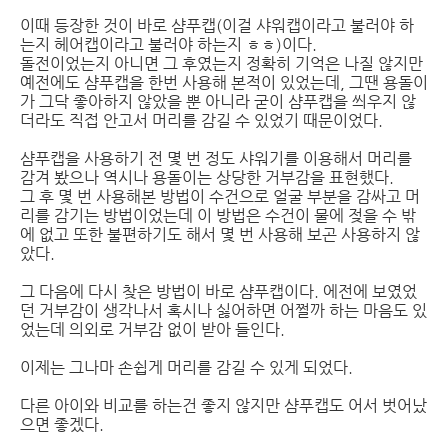
이때 등장한 것이 바로 샴푸캡(이걸 샤워캡이라고 불러야 하
는지 헤어캡이라고 불러야 하는지 ㅎㅎ)이다.
돌전이었는지 아니면 그 후였는지 정확히 기억은 나질 않지만
예전에도 샴푸캡을 한번 사용해 본적이 있었는데, 그땐 용돌이
가 그닥 좋아하지 않았을 뿐 아니라 굳이 샴푸캡을 씌우지 않
더라도 직접 안고서 머리를 감길 수 있었기 때문이었다.
샴푸캡을 사용하기 전 몇 번 정도 샤워기를 이용해서 머리를
감겨 봤으나 역시나 용돌이는 상당한 거부감을 표현했다.
그 후 몇 번 사용해본 방법이 수건으로 얼굴 부분을 감싸고 머
리를 감기는 방법이었는데 이 방법은 수건이 물에 젖을 수 밖
에 없고 또한 불편하기도 해서 몇 번 사용해 보곤 사용하지 않
았다.
그 다음에 다시 찾은 방법이 바로 샴푸캡이다. 에전에 보였었
던 거부감이 생각나서 혹시나 싫어하면 어쩔까 하는 마음도 있
었는데 의외로 거부감 없이 받아 들인다.
이제는 그나마 손쉽게 머리를 감길 수 있게 되었다.
다른 아이와 비교를 하는건 좋지 않지만 샴푸캡도 어서 벗어났
으면 좋겠다.