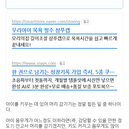
https://smartstore.naver.com/stoving
광고
우리아이 목욕 필수 샴푸캡
모리의집 길이조절 샴푸캡으로 목욕시간을 쉽고 빠르게
끝내세요!
https://www.snaps.com
광고
한 권으로 남기는 성장기록 가입 즉시, 5종 쿠폰
지급!
초음파부터 첫돌까지, 개월별 템플릿에 사진만 넣으면
완성 AI로 3분 완성+무료 배송+품질 보증 포토북으로
지금 만드세요
아이를 키우는 데 있어 머리 감기기는 정말 힘든 일 중 하나이
다.
아이 몸무게가 어느정도 이하라면(즉, 감당할 수 있을 만한 정
도?) 안고서 머리를 감기겠지만, 키도 커지고 몸무게도 많이