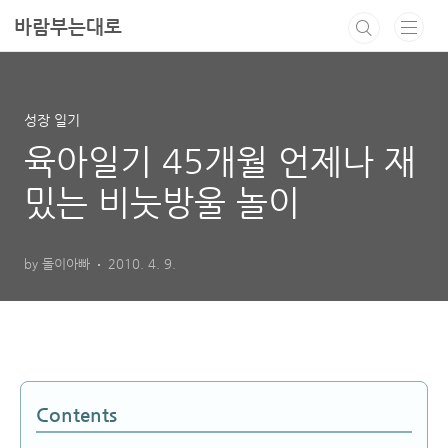
본문 바로가기
바람부는대로
성장 일기
육아일기 45개월 언제나 재
밌는 비눗방울 놀이
by 돌이아빠
2010. 4. 9.
Contents