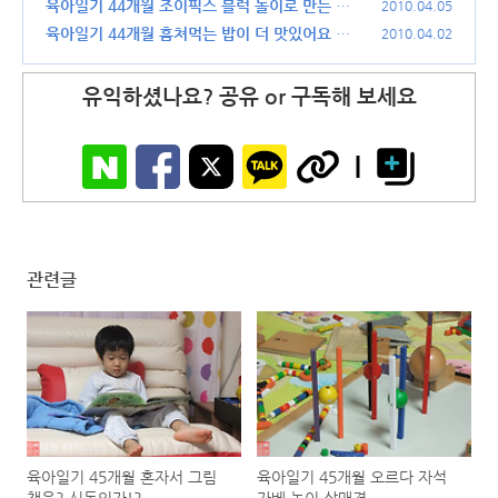
(20)
육아일기 44개월 조이픽스 블럭 놀이로 만든 로
2010.04.05
보트
육아일기 44개월 훔쳐먹는 밥이 더 맛있어요 엄
(18)
2010.04.02
마!
(50)
유익하셨나요? 공유 or 구독해 보세요
관련글
육아일기 45개월 혼자서 그림
육아일기 45개월 오르다 자석