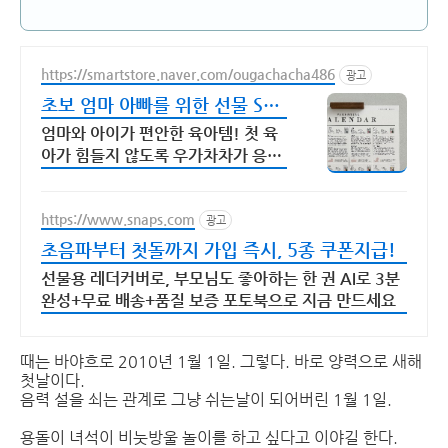
https://smartstore.naver.com/ougachacha486
광고
초보 엄마 아빠를 위한 선물 SNS
에서 난리난 그 것!
엄마와 아이가 편안한 육아템! 첫 육
아가 힘들지 않도록 우가차차가 응원
합니다.
https://www.snaps.com
광고
초음파부터 첫돌까지 가입 즉시, 5종 쿠폰지급!
선물용 레더커버로, 부모님도 좋아하는 한 권 AI로 3분
완성+무료 배송+품질 보증 포토북으로 지금 만드세요
때는 바야흐로 2010년 1월 1일. 그렇다. 바로 양력으로 새해
첫날이다.
음력 설을 쇠는 관계로 그냥 쉬는날이 되어버린 1월 1일.
용돌이 녀석이 비눗방울 놀이를 하고 싶다고 이야길 한다.