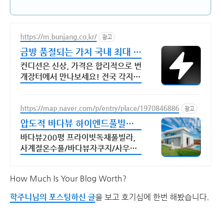
https://m.bunjang.co.kr/
광고
금방 품절되는 가치 국내 최대 브
랜드 중고거래
컨디션은 신상, 가격은 합리적으로 번
개장터에서 만나보세요! 전국 각지에
서 올라오는 전국구 최다 상품 매일
10만 개 이상의 신규 상품 업로드
https://map.naver.com/p/entry/place/1970846886
광고
압도적 바다뷰 하이엔드풀빌라
바다뷰 자쿠지 상시 무료
바다뷰200평 프라이빗독채풀빌라,
사계절온수풀/바다뷰자쿠지/사우
나/200인치시네마 바다뷰 자쿠지 상
시 무료, 7-8월 한정 수영장포함, 핀
How Much Is Your Blog Worth?
란드식 사우나,200평정원
학주니님의 포스팅하신 글
을 보고 호기심에 한번 해봤습니다.