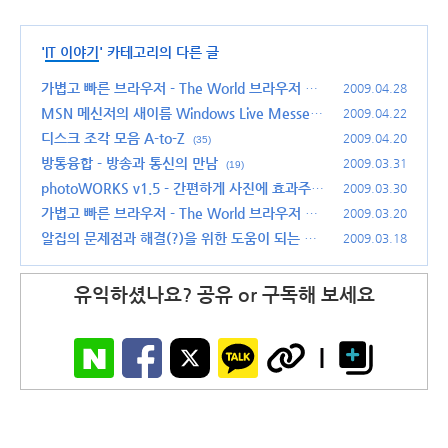
'
IT 이야기
' 카테고리의 다른 글
가볍고 빠른 브라우저 - The World 브라우저 업
2009.04.28
데이트 소식
MSN 메신저의 새이름 Windows Live Messeng
(10)
2009.04.22
er 2009 한글 입력 오류 패치
디스크 조각 모음 A-to-Z
(22)
2009.04.20
(35)
방통융합 - 방송과 통신의 만남
2009.03.31
(19)
photoWORKS v1.5 - 간편하게 사진에 효과주기
2009.03.30
가볍고 빠른 브라우저 - The World 브라우저 업
(42)
2009.03.20
데이트 소식
알집의 문제점과 해결(?)을 위한 도움이 되는 글
(26)
2009.03.18
(44)
유익하셨나요? 공유 or 구독해 보세요