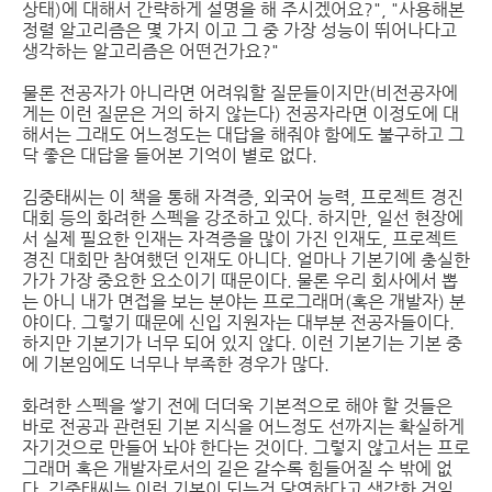
상태)에 대해서 간략하게 설명을 해 주시겠어요?", "사용해본
정렬 알고리즘은 몇 가지 이고 그 중 가장 성능이 뛰어나다고
생각하는 알고리즘은 어떤건가요?"
물론 전공자가 아니라면 어려워할 질문들이지만(비전공자에
게는 이런 질문은 거의 하지 않는다) 전공자라면 이정도에 대
해서는 그래도 어느정도는 대답을 해줘야 함에도 불구하고 그
닥 좋은 대답을 들어본 기억이 별로 없다.
김중태씨는 이 책을 통해 자격증, 외국어 능력, 프로젝트 경진
대회 등의 화려한 스펙을 강조하고 있다. 하지만, 일선 현장에
서 실제 필요한 인재는 자격증을 많이 가진 인재도, 프로젝트
경진 대회만 참여했던 인재도 아니다. 얼마나 기본기에 충실한
가가 가장 중요한 요소이기 때문이다. 물론 우리 회사에서 뽑
는 아니 내가 면접을 보는 분야는 프로그래머(혹은 개발자) 분
야이다. 그렇기 때문에 신입 지원자는 대부분 전공자들이다.
하지만 기본기가 너무 되어 있지 않다. 이런 기본기는 기본 중
에 기본임에도 너무나 부족한 경우가 많다.
화려한 스펙을 쌓기 전에 더더욱 기본적으로 해야 할 것들은
바로 전공과 관련된 기본 지식을 어느정도 선까지는 확실하게
자기것으로 만들어 놔야 한다는 것이다. 그렇지 않고서는 프로
그래머 혹은 개발자로서의 길은 갈수록 힘들어질 수 밖에 없
다. 김중태씨는 이런 기본이 되는건 당연하다고 생각한 것일