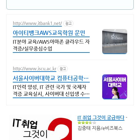
http://www.itbank1.net/
광고
아이티뱅크AWS교육학원 문민
IT분야 교육/AWS아마존 클라우드 자
격증/실무중심수업
http://www.iscu.ac.kr
광고
서울사이버대학교 컴퓨터공학과
2026 가을학기 신편입생
IT인력 양성, IT 관련 국가 및 국제자
격증 교육실시, 사이버대 신입생 수 1
위 장학금 지급 1위, 학사 석사 박사
온라인복수학위까지
IT 취업 그것이 궁금하다
-
김중태 지음/e비즈북스