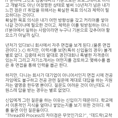
IT 분야에 그것도 김중태씨의 기준으로는 프로그래머도 아니
고 개발자도 아닌 어정쩡한 상태로 벌써 10년차가 넘은 내가
느낀 점은 IT 취업을 위해서는 확실한 목표 의식과 체력이 필
요하다는 것이다.
확실한 목표 의식은 내가 어떤 방향성을 갖고 커리어를 쌓아
나갈 것이냐에 필요한 것이고, 체력은 이를 뒷받침하는 아니
IT분야에서 일하는 사람이라면 누구나 기본으로 갖추어야 할
요소가 아닐까 싶다.
년차가 있다보니 회사에서 자주 면접을 보게 된다.(물론 면접
관이다 >.<) 하지만, 이력서를 보면(특히 신입들의 경우) 볼게
별로 없다. 김중태 씨의 말대로 경진대회나 특별한 자격증이
있는지 그리고 자기소개서는 어떤지를 검토하고 몇배수를 뽑
은 후 면접을 통해 인력을 뽑곤 한다.
하지만, 다니는 회사가 대기업이 아니어서인지 면접 시에 전공
자임에도 불구하고 전공 관련 질문에 제대로 대답을 하는 지원
자는 열명중 한두명 뿐이다. 질문도 어려운 것이 아닌데도 시
원스레 답을 받는 경우는 별로 없었다.
신입에게 그런 질문을 하는 이유는 신입이기 때문이다. 학교에
서 이론적인 지식을 얼마나 쌓았는지를 보기 위한 것이다. 예
를 들면 이런 질문들이다.
"Thread와 Process의 차이점은 무엇인가요?", "데드락(교착