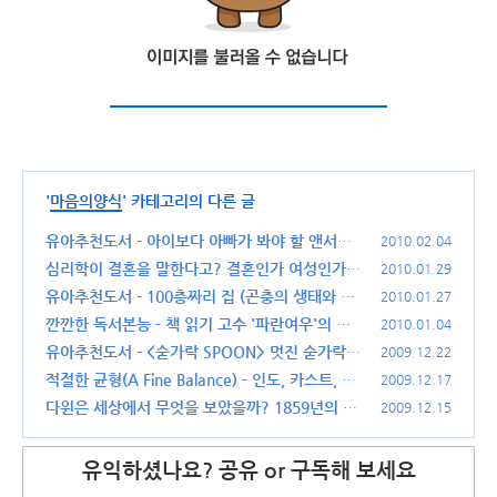
'
마음의양식
' 카테고리의 다른 글
유아추천도서 - 아이보다 아빠가 봐야 할 앤서니
2010.02.04
브라운의 돼지책
심리학이 결혼을 말한다고? 결혼인가 여성인가!
(24)
2010.01.29
(12)
유아추천도서 - 100층짜리 집 (곤충의 생태와 숫
2010.01.27
자 공부를 한꺼번에)
깐깐한 독서본능 - 책 읽기 고수 '파란여우'의 종
(32)
2010.01.04
횡무진 독서기
유아추천도서 - <숟가락 SPOON> 멋진 숟가락
(46)
2009.12.22
이야기
적절한 균형(A Fine Balance) - 인도, 카스트, 그
(22)
2009.12.17
리고 사람
다윈은 세상에서 무엇을 보았을까? 1859년의 과
(4)
2009.12.15
학과 기술
(8)
유익하셨나요? 공유 or 구독해 보세요