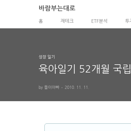
본문 바로가기
바람부는대로
홈
재테크
ETF분석
투
성장 일기
육아일기 52개월 국
by 돌이아빠
2010. 11. 11.