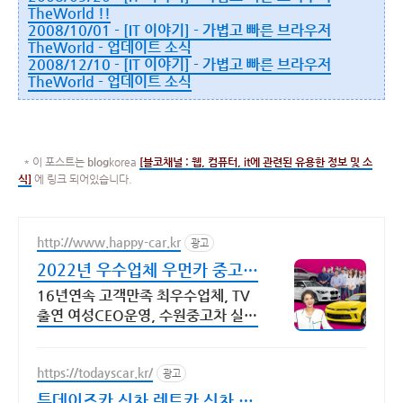
TheWorld !!
2008/10/01 - [IT 이야기] - 가볍고 빠른 브라우저
TheWorld - 업데이트 소식
2008/12/10 - [IT 이야기] - 가볍고 빠른 브라우저
TheWorld - 업데이트 소식
* 이 포스트는
blog
korea
[
블코채널 :
웹, 컴퓨터, it에 관련된 유용한 정보 및 소
식]
에 링크 되어있습니다.
http://www.happy-car.kr
광고
2022년 우수업체 우먼카 중고차
는 최우수모범업체에서!
16년연속 고객만족 최우수업체, TV
출연 여성CEO운영, 수원중고차 실매
물 5만대 2009~2023년 우수 고객
만족 업체 "네티즌 선정 최우수 홈페
https://todayscar.kr/
이지"
광고
투데이즈카 신차 렌트카 신차 장