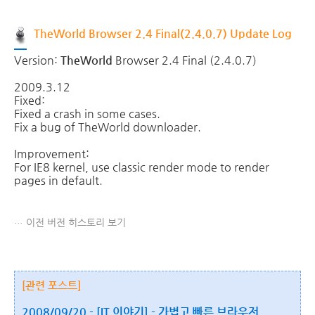
TheWorld Browser 2.4 Final(2.4.0.7) Update Log
Version:
TheWorld
Browser 2.4 Final (2.4.0.7)
2009.3.12
Fixed:
Fixed a crash in some cases.
Fix a bug of TheWorld downloader.
Improvement:
For IE8 kernel, use classic render mode to render
pages in default.
이전 버전 히스토리 보기
[관련 포스트]
2008/09/20 - [IT 이야기] - 가볍고 빠른 브라우저