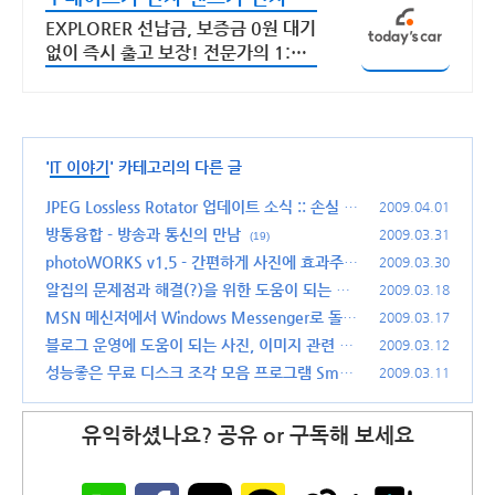
기렌트 특가
EXPLORER 선납금, 보증금 0원 대기
없이 즉시 출고 보장! 전문가의 1:1
맞춤 컨설팅으로 합리적으로 장기렌
트/리스를 이용해 보세요!
'
IT 이야기
' 카테고리의 다른 글
JPEG Lossless Rotator 업데이트 소식 :: 손실 없
2009.04.01
이 JPEG 이미지를 회전시켜보자.
방통융합 - 방송과 통신의 만남
(22)
2009.03.31
(19)
photoWORKS v1.5 - 간편하게 사진에 효과주기
2009.03.30
알집의 문제점과 해결(?)을 위한 도움이 되는 글
(42)
2009.03.18
(44)
MSN 메신저에서 Windows Messenger로 돌아
2009.03.17
가다
블로그 운영에 도움이 되는 사진, 이미지 관련 프
(28)
2009.03.12
로그램 소개
성능좋은 무료 디스크 조각 모음 프로그램 Smart
(88)
2009.03.11
Defrag v1.11
(24)
유익하셨나요? 공유 or 구독해 보세요