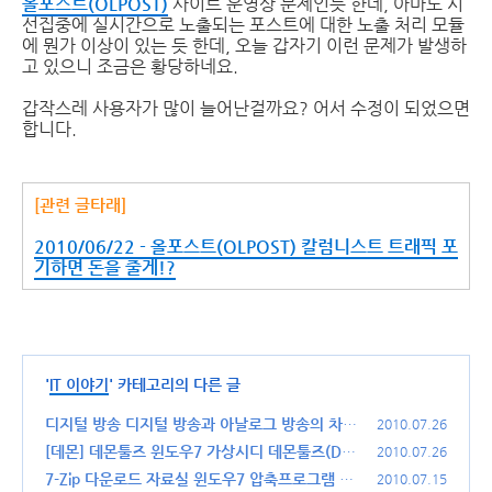
올포스트(OLPOST)
사이트 운영상 문제인듯 한데, 아마도 시
선집중에 실시간으로 노출되는 포스트에 대한 노출 처리 모듈
에 뭔가 이상이 있는 듯 한데, 오늘 갑자기 이런 문제가 발생하
고 있으니 조금은 황당하네요.
갑작스레 사용자가 많이 늘어난걸까요? 어서 수정이 되었으면
합니다.
[관련 글타래]
2010/06/22 - 올포스트(OLPOST) 칼럼니스트 트래픽 포
기하면 돈을 줄게!?
'
IT 이야기
' 카테고리의 다른 글
디지털 방송 디지털 방송과 아날로그 방송의 차이
2010.07.26
는?
[데몬] 데몬툴즈 윈도우7 가상시디 데몬툴즈(DA
(14)
2010.07.26
EMON Tools) 다운로드, 사용법
7-Zip 다운로드 자료실 윈도우7 압축프로그램 7-
(30)
2010.07.15