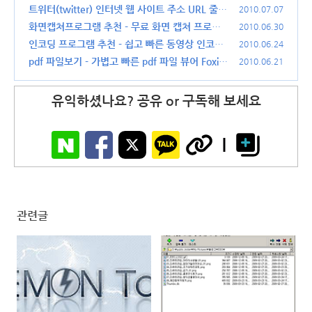
Zip
트위터(twitter) 인터넷 웹 사이트 주소 URL 줄이
(24)
2010.07.07
기 사이트
화면캡쳐프로그램 추천 - 무료 화면 캡쳐 프로그
(16)
2010.06.30
램 오픈캡쳐(OpenCapture) 1.4.4 사용법 및 다
인코딩 프로그램 추천 - 쉽고 빠른 동영상 인코딩
2010.06.24
운받기
프로그램 다음 팟인코더 사용법과 다운 받기
(41)
pdf 파일보기 - 가볍고 빠른 pdf 파일 뷰어 Foxit
(19)
2010.06.21
PDF Reader 3.3.1 다운
(18)
유익하셨나요? 공유 or 구독해 보세요
관련글