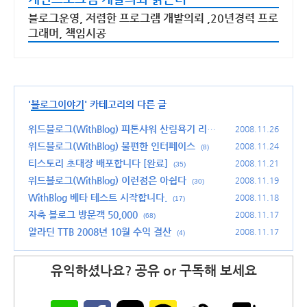
블로그운영, 저렴한 프로그램 개발의뢰 ,20년경력 프로
그래머, 책임시공
'
블로그이야기
' 카테고리의 다른 글
위드블로그(WithBlog) 피톤샤워 산림욕기 리뷰
2008.11.26
어에 선정되었습니다.
위드블로그(WithBlog) 불편한 인터페이스
(19)
2008.11.24
(8)
티스토리 초대장 배포합니다 [완료]
2008.11.21
(35)
위드블로그(WithBlog) 이런점은 아쉽다
2008.11.19
(30)
WithBlog 베타 테스트 시작합니다.
2008.11.18
(17)
자축 블로그 방문객 50,000
2008.11.17
(68)
알라딘 TTB 2008년 10월 수익 결산
2008.11.17
(4)
유익하셨나요? 공유 or 구독해 보세요