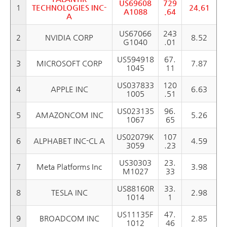
US69608
729
1
TECHNOLOGIES INC-
24.61
A1088
.64
A
US67066
243
2
NVIDIA CORP
8.52
G1040
.01
US594918
67.
3
MICROSOFT CORP
7.87
1045
11
US037833
120
4
APPLE INC
6.63
1005
.51
US023135
96.
5
AMAZONCOM INC
5.26
1067
65
US02079K
107
6
ALPHABET INC-CL A
4.59
3059
.23
US30303
23.
7
Meta Platforms Inc
3.98
M1027
33
US88160R
33.
8
TESLA INC
2.98
1014
1
US11135F
47.
9
BROADCOM INC
2.85
1012
46