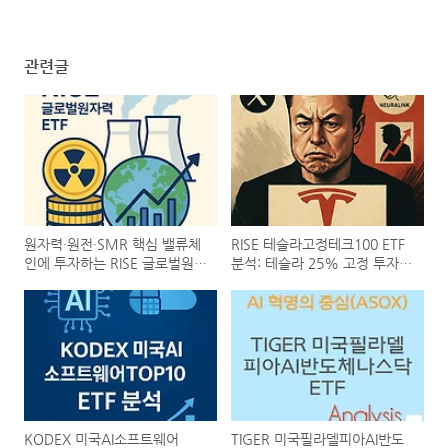
관련글
원자력·원전·SMR 핵심 밸류체
RISE 테슬라고정테크100 ETF
인에 투자하는 RISE 글로벌원자
분석: 테슬라 25% 고정 투자,
력 ETF 분석 (442320)
미국 기술주의 미래를 담다
(0047P0)
KODEX 미국AI소프트웨어
TIGER 미국필라델피아AI반도