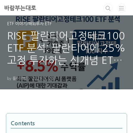
본문 바로가기
바람부는대로
ETF 이야기/해외투자 ETF
RISE 팔란티어고정테크100
ETF 분석: 팔란티어에 25%
고정 투자하는 신개념 ETF
(0047R0)
by 돌이아빠
2025. 5. 20.
Contents