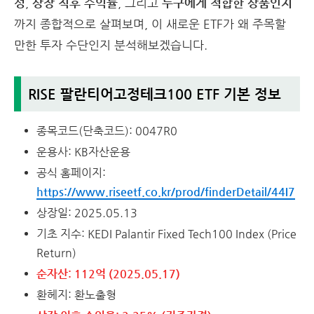
성
,
상장 직후 수익률
, 그리고
누구에게 적합한 상품인지
까지 종합적으로 살펴보며, 이 새로운 ETF가 왜 주목할
만한 투자 수단인지 분석해보겠습니다.
RISE 팔란티어고정테크100 ETF 기본 정보
종목코드(단축코드): 0047R0
운용사: KB자산운용
공식 홈페이지:
https://www.riseetf.co.kr/prod/finderDetail/44I7
상장일: 2025.05.13
기초 지수: KEDI Palantir Fixed Tech100 Index (Price
Return)
순자산: 112억 (2025.05.17)
환헤지: 환노출형