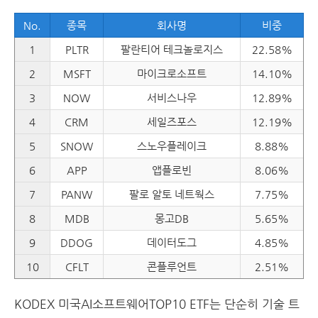
No.
종목
회사명
비중
1
PLTR
팔란티어 테크놀로지스
22.58%
2
MSFT
마이크로소프트
14.10%
3
NOW
서비스나우
12.89%
4
CRM
세일즈포스
12.19%
5
SNOW
스노우플레이크
8.88%
6
APP
앱플로빈
8.06%
7
PANW
팔로 알토 네트웍스
7.75%
8
MDB
몽고DB
5.65%
9
DDOG
데이터도그
4.85%
10
CFLT
콘플루언트
2.51%
KODEX 미국AI소프트웨어TOP10 ETF는 단순히 기술 트