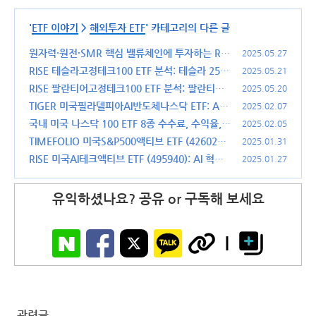
'
ETF 이야기
>
해외투자 ETF
' 카테고리의 다른 글
원자력·원전·SMR 핵심 밸류체인에 투자하는 RIS
2025.05.27
E 글로벌원자력 ETF 분석 (442320)
RISE 테슬라고정테크100 ETF 분석: 테슬라 25%
(2)
2025.05.21
고정 투자, 미국 기술주의 미래를 담다 (0047P0)
RISE 팔란티어고정테크100 ETF 분석: 팔란티어
2025.05.20
에 25% 고정 투자하는 신개념 ETF (0047R0)
(4)
TIGER 미국필라델피아AI반도체나스닥 ETF: AS
2025.02.07
(4)
OX 추종 AI반도체 ETF (497570)
국내 미국 나스닥 100 ETF 8종 수수료, 수익율,
(0)
2025.02.05
분배금 등 비교 분석
TIMEFOLIO 미국S&P500액티브 ETF (426020):
(0)
2025.01.31
액티브 ETF와 패시브 ETF의 차이와 투자 가치
RISE 미국AI테크액티브 ETF (495940): AI 혁명
(0)
2025.01.27
의 중심에서 미래를 투자하다
(1)
유익하셨나요? 공유 or 구독해 보세요
관련글