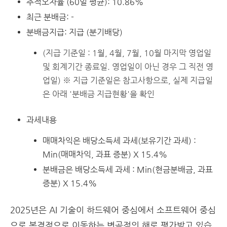
추적오차율 (60일 평균): 10.86%
최근 분배금: -
분배금지급: 지급 (분기배당)
(지급 기준일 : 1월, 4월, 7월, 10월 마지막 영업일
및 회계기간 종료일. 영업일이 아닌 경우 그 직전 영
업일) ※ 지급 기준일은 참고사항으로, 실제 지급일
은 아래 '분배금 지급현황'을 확인
과세내용
매매차익은 배당소득세 과세(보유기간 과세) :
Min(매매차익, 과표 증분) X 15.4%
분배금은 배당소득세 과세 : Min(현금분배금, 과표
증분) X 15.4%
2025년은 AI 기술이 하드웨어 중심에서 소프트웨어 중심
으로 본격적으로 이동하는 변곡점의 해로 평가받고 있습