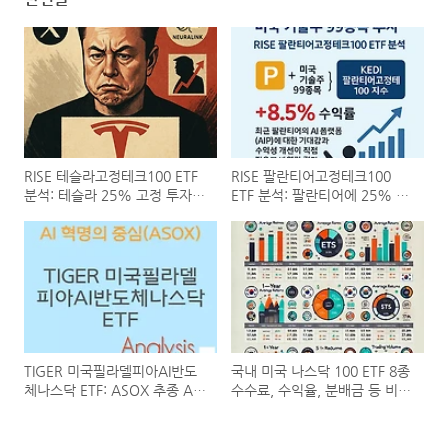
RISE 테슬라고정테크100 ETF
RISE 팔란티어고정테크100
분석: 테슬라 25% 고정 투자,
ETF 분석: 팔란티어에 25% 고
미국 기술주의 미래를 담다
정 투자하는 신개념 ETF
(0047P0)
(0047R0)
TIGER 미국필라델피아AI반도
국내 미국 나스닥 100 ETF 8종
체나스닥 ETF: ASOX 추종 AI
수수료, 수익율, 분배금 등 비교
반도체 ETF (497570)
분석