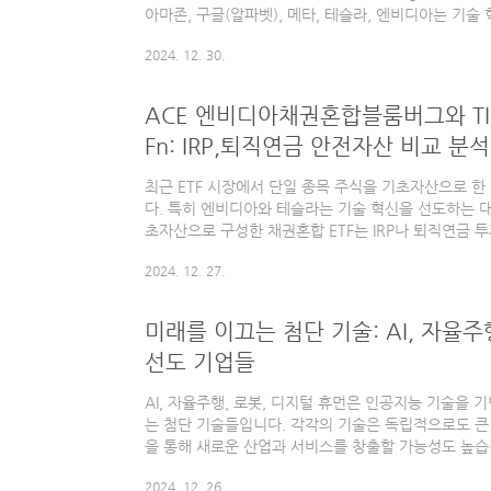
아마존, 구글(알파벳), 메타, 테슬라, 엔비디아는 기술
적인 역할을 하며 현대 산업의 중추적인 역할을 하고 있
2024. 12. 30.
그래픽 처리 기술에서 독보적인 위치를 차지하며 AI 혁
기차 시장과 자율주행 기술에서 선구자로 자리 잡고 있
각각 반도체와 전기차라는 핵심 산업에서 미래 성장의 
ACE 엔비디아채권혼합블룸버그와 T
트렌드는 투자자들에게 높은 성장 가능성을 제공하며, E
Fn: IRP,퇴직연금 안전자산 비교 분석
최근 ETF 시장에서 단일 종목 주식을 기초자산으로 한
다. 특히 엔비디아와 테슬라는 기술 혁신을 선도하는 대
초자산으로 구성한 채권혼합 ETF는 IRP나 퇴직연금
는 매력적인 선택지로 부상하고 있습니다. 본 글에서
2024. 12. 27.
TIGER 테슬라채권혼합Fn ETF를 중심으로 두 상품의 
을 비교/분석해 보겠습니다.두 ETF 모두 IRP나 퇴직
폭 차이가 있지만 수수료 측면에서는 모두 경쟁력 있는 
미래를 이끄는 첨단 기술: AI, 자율주
무적으로 30% 이상을 안전자산에 투자해야 하므로, 이
선도 기업들
을..
AI, 자율주행, 로봇, 디지털 휴먼은 인공지능 기술을 
는 첨단 기술들입니다. 각각의 기술은 독립적으로도 큰
을 통해 새로운 산업과 서비스를 창출할 가능성도 높습
걸쳐 전방위적으로 영향을 미치며, 효율성, 안전성, 
2024. 12. 26.
있습니다.예를 들어, AI는 자율주행 차량의 정밀한 주