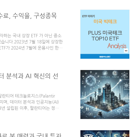
고객 서비스와 엔터테인먼트 분야에서
에 따라, 우리의 삶과 산업 구조는
수수료, 수익율, 구성종목
혁신의 물결AI는 이들 기술 발전의
하는 국내 상장 ETF 가 아닌 중소
습니다.2023년 7월 18일에 상장한
이 ETF가 2024년 7월에 운용사인 한화
TOP10 으로 이름을 변경하였으며
있습니다.이번 글에서는 국내 상장
테크TOP10 ETF 에 대해서 알아보
드(단축코드): 461900운용사: 한화
터 분석과 AI 혁신의 선
란티어 테크놀로지스(Palantir
겨지며, 데이터 분석과 인공지능(AI)
3년 설립된 이후, 팔란티어는 정부
 걸쳐 응용 프로그램을 제공하는 주
분야, 재무적 특징, AI 산업에서의
티어 테크놀로지스 (PLTR) 사업
 개의 주요 사업 부문을 통해 운영됩
과로 본 매력과 국내 투자