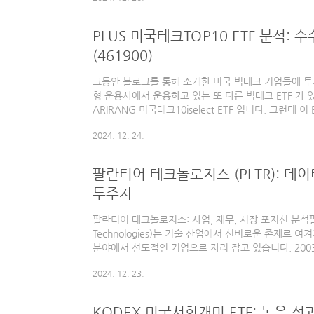
조업과 물류의 생산성을 극대화하며, 디지털 휴먼은 
혁신을 이끌고 있습니다. 이러한 기술들이 함께 발전함
PLUS 미국테크TOP10 ETF 분석: 
점차적으로 변화하고 있습니다.AI 기술을 중심으로 한 
(461900)
핵..
그동안 블로그를 통해 소개한 미국 빅테크 기업들에 투자
형 운용사에서 운용하고 있는 또 다른 빅테크 ETF 가 있
ARIRANG 미국테크10iselect ETF 입니다. 그런데 
자산운용의 새로운 브래딩 전략에 따라 PLUS 미국테크
2024. 12. 24.
수수료 또한 대폭 낮춤으로써 공격적인 전략을 취하고 
된 전통적인 미국 빅테크 기업들에 투자하는 PLUS 미국
겠습니다.PLUS 미국테크TOP10 ETF 기본 정보종목코
팔란티어 테크놀로지스 (PLTR): 데이
자산운용상장일: 2023.07.18기초 지수: iSelec..
두주자
팔란티어 테크놀로지스: 사업, 재무, 시장 포지션 분석팔
Technologies)는 기술 산업에서 신비로운 존재로 여
분야에서 선도적인 기업으로 자리 잡고 있습니다. 200
중심의 소프트웨어 솔루션 제공업체에서 다양한 산업에
2024. 12. 23.
요 기업으로 성장했습니다.본 글에서는 팔란티어의 사업 
포지션, 그리고 주가 흐름을 종합적으로 분석합니다.팔란
분야팔란티어는 공공 성격의 정부 부문과 상업 부문 두
KODEX 미국서학개미 ETF: 높은 성