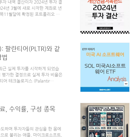
자 내역 결산이자 2024년 투자 결
4년 3월에 새로 시작한 계좌로 년
목11월달에 확정된 포트폴리오 변
 실현도 진행하여 다른 종목으로 리
준 12월 투자 종목 현황은 다음과
lus4655801.83%0%SOL 미
00TR3798005.01%50%TIGER
6692029...
): 팔란티어(PLTR)와 같
방법
 최근 실제 투자를 시작하게 되었습
이 평가한 결정으로 실제 투자 비율은
 테크놀로지스 (Palantir
어 기업들이 나름대로의 성과를 보여주고
가 아닌 실제 우리 주위에서 직접 이
한 서비스들이 각자의 영역에서 성
다고 볼 수 있겠습니다.이번 글에서는
수료, 수익률, 구성 종목
마의 ETF인 SOL 미국A..
주도하며 투자자들의 관심을 한 몸에
7)'으로 불리는 애플, 마이크로소프트,