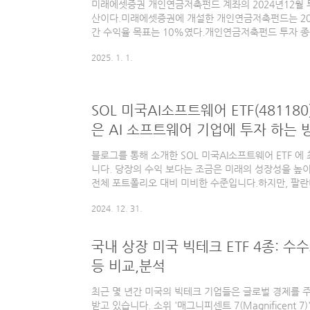
미래에셋증권 개인연금저축펀드 계좌의 2024년12월 투
산이다.미래에셋증권에 개설한 개인연금저축펀드는 202
간 수익율 목표는 10%였다.개인연금저축펀드 투자 종
경은 없었다. 12월에도 그대로 유지하였고, 일부 수익
2025. 1. 1.
밸런싱하는데 활용하였다.11월에 확정한 포트폴리와 기
같다.종목코드투자 비중적립 비중ACE 미국빅테크TOP7 P
국테크TOP1048119010.19%20%KODEX 미국S&P5
미국S&P5003607505.03%0%SOL 조선TOP3플러스4
SOL 미국AI소프트웨어 ETF(481180
은 AI 소프트웨어 기업에 투자 하는 
블로그를 통해 소개한 SOL 미국AI소프트웨어 ETF 에
니다. 당장의 수익 보다는 조금은 미래의 성장성을 높
전체 포트폴리오 대비 미비한 수준입니다.하지만, 팔란티어
technologies) 를 위시로한 새로운 AI 소프트웨
2024. 12. 31.
있고, 이에 따라 앞으로는 AI 를 기반으로 한 하드웨어
용하고 만나볼 수 있는 다양한 소프트웨어 기반의 다양
장과 함께 두각을 나타낼 수 있는 환경이 만들어져 있
국내 상장 미국 빅테크 ETF 4종: 수
1차 소개했던 국내 상장된 거의 유일한 AI 소프트웨어 테
등 비교,분석
최근 몇 년간 미국의 빅테크 기업들은 글로벌 경제를 
받고 있습니다. 소위 '매그니피센트 7(Magnificent 