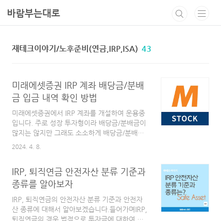
본문 바로가기
바람부는대로
재테크이야기/노후준비(연금,IRP,ISA)
43
미래에셋증권 IRP 계좌 배당금/분배
금 입금 내역 확인 방법
미래에셋증권에서 IRP 계좌를 개설하여 운용중
입니다. 주로 성장 투자형이라 배당금/분배금이
많지는 않지만 그래도 소소하게 배당금/분배금
이 입금되는데 미래에셋증권 IRP 계좌만 유독
2024. 4. 8.
배당금 입금 내역 확인 하는 방법이 헷갈려서 기
록도 남기고 혹시 저처럼 헷갈리시는 분을 위한
IRP, 퇴직연금 안전자산 분류 기준과
공유를 위한 목적으로 글 남깁니다.(사실 IRP 계
좌의 경우 개별 주식을 투자할 수 없으니 정확히
종류를 알아보자
는 배당금 확인이 아닌 분배금 확인이 맞지만!)
IRP, 퇴직연금의 안전자산 분류 기준과 안전자
미래에셋증권 IRP 계좌 배당금/분배금 입금 내
산 종류에 대해서 알아보겠습니다.들어가며IRP,
역 확인 방법미래에셋증권 MTS앱인
퇴직연금의 경우 법적으로 투자금에 대하여 최