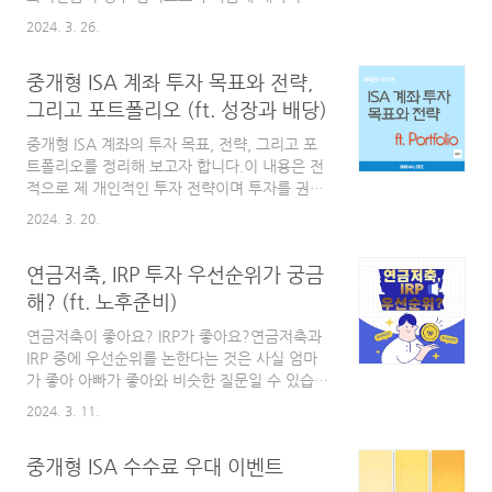
M.STOCK 앱에서 IRP 계좌에 입금된 배당금/분
소 30% 이상은 의무적으로 안전자산에 투자하
배금 내역을 확인하는 첫번째 방법은 앱 실행 후
2024. 3. 26.
도록 정의되어 있습니다.이번 글에서는 증권사
메뉴를 통해 직접 찾아가는 방법과 MY자산 메
에서 개설한 퇴직연금, IRP 계좌에서 투자할 수
뉴에서 계좌별 리스트 화면에서 찾아가는 방법
중개형 ISA 계좌 투자 목표와 전략,
있는 안전자산 중에서 은행 예금과 같은 누구나
등이 있습니다.메뉴를 이용..
알 수 있는 안전자산이 아닌 ETF 상품들 중에서
그리고 포트폴리오 (ft. 성장과 배당)
어떤 기준으로 안전자산으로 분류가 되는지,
중개형 ISA 계좌의 투자 목표, 전략, 그리고 포
IRP, 퇴직연금에서 투자할 수 있는 안전자산으
트폴리오를 정리해 보고자 합니다.이 내용은 전
로 분류된 ETF 는 어떤 것들이 있는지 알아보겠
적으로 제 개인적인 투자 전략이며 투자를 권장
습니다.IRP, 퇴직연금에서 투자 가능한 ETF에
하거나 종목을 추천하는 내용이 아님을 먼저 밝
대해 안전자산과 위험자산으로 분류하는 기준
2024. 3. 20.
힙니다. 개인종합자산관리계좌 ISA 개요ISA 계
은?"근로자퇴직연금보장법 퇴직연금감독규
좌에 대한 기본적인 내용은 이 글을 통해 따로
정"에 보면 DC형(확정기여형) 퇴직연금 계좌 및
연금저축, IRP 투자 우선순위가 궁금
정리하지 않고 이전에 작성했던 글을 통해 대신
IRP 계좌에서 100%..
하겠습니다.#> 개인종합자산관리계좌 ISA
해? (ft. 노후준비)
(feat. 세금 절약 만능 계좌) 가 궁금하다면! 개
연금저축이 좋아요? IRP가 좋아요?연금저축과
인종합자산관리계좌 ISA (feat. 세금 절약 만능
IRP 중에 우선순위를 논한다는 것은 사실 엄마
계좌) 가 궁금하다면!(※ 최종 업데이트: 2024
가 좋아 아빠가 좋아와 비슷한 질문일 수 있습니
년 3월 11일) 이번글에서는 세금 절약을 위한
다.연금저축과 IRP 모두 노후를 위해 준비해야
개인종합자산관리계좌(Individual Savings
2024. 3. 11.
할 연금 자산의 대표주자이면서 연말정산에 세
Account) ISA에 대해서 알아보려고 합니다. 예
액공제를 받을 수 있고, 과세이연 혜택까지 있는
전에도 개인종합자산관리계좌인 IS..
중개형 ISA 수수료 우대 이벤트
아주 좋은 계좌들이기 때문입니다.따라서 여건
이 허락한다면 두가지 계좌 모두 가입하여 운용