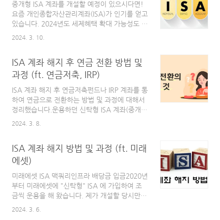
중개형 ISA 계좌를 개설할 예정이 있으시다면!
하는 것이 좋습니다.그럼에도 불구하고 여러가
요즘 개인종합자산관리계좌(ISA)가 인기를 얻고
지 여건상 연금저축과 IRP 중에서 한가지만 선
있습니다. 2024년도 세제혜택 확대 가능성도 있
택해야 한다면 어떤 기준으로 어떤 계좌를 선택
어 더 관심이 생기는 것 같습니다. 개인종합자산
2024. 3. 10.
하는 것이 좋을까요?연금저축과 IRP 우선순위
관리계좌 ISA (feat. 세금 절약 만능 계좌) 가 궁
선택을 위한 비교 조건앞서 이야기한 것처럼 여
금하다면! 이번글에서는 세금 절약을 위한 개인
건이 허락한다면 세액공제 금액(합쳐 900(연금
ISA 계좌 해지 후 연금 전환 방법 및
종합자산관리계좌(Individual Savings
저축은 600이 한도) 이거나 IRP만 900) 까지는
Account) ISA에 대해서 알아보려고 합니다. 예
과정 (ft. 연금저축, IRP)
연금저축과 IRP ..
전에도 개인종합자산관리계좌인 ISA 에 대해서
ISA 계좌 해지 후 연금저축펀드나 IRP 계좌를 통
포스팅을 한적이 있는데 한번 참
하여 연금으로 전환하는 방법 및 과정에 대해서
windlov2.tistory.com 2024년도 세제혜택 확
정리했습니다.운용하던 신탁형 ISA 계좌(중개형
대 개편이 예상되고 있으나 일 정말 잘하는 국회
도 동일합니다)를 해지했습니다. 해지 과정이 궁
덕에 언제가 될지는 모르겠습니다. ISA 계좌 세
2024. 3. 8.
금하신 분은 다음 글을 참고하시면 됩니다. ISA
제 개편 무산, 금투세 폐지도 총선 이후로 연기
계좌 해지 방법 및 과정 (ft. 미래에셋)미래에셋
개인종합자산관리계좌(ISA) 세..
ISA 계좌 해지 방법 및 과정 (ft. 미래
ISA 맥쿼리인프라 배당금 입금 2020년부터 미
래에셋에 "신탁형" ISA 에 가입하여 조금씩 운
에셋)
용을 해 왔습니다. 제가 개설할 당시만 해도 "중
미래에셋 ISA 맥쿼리인프라 배당금 입금2020년
개형" ISA 가 없어서 그나마 ETF 와 인프라 펀드
부터 미래에셋에 "신탁형" ISA 에 가입하여 조
등windlov2.tistory.com(※ 타사 연금저축,
금씩 운용을 해 왔습니다. 제가 개설할 당시만
IRP 계좌로 ISA 해지 후 전환 입금이 가능한지에
해도 "중개형" ISA 가 없어서 그나마 ETF 와 인
대해서는 확인을 못했습니다. 혹시 아시는 분은
2024. 3. 6.
프라 펀드 등을 제가 직접 운용할 수 있었던 "신
알려주시면 감사하겠습니다.)우여곡절 끝에 첫