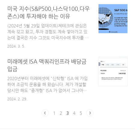
탁형"windlov2.tistory.com뜬금없이 이전 포스
ISA 계좌를 ..
미국 지수(S&P500,나스닥100,다우
팅한 글 연결로 시작하는 글입니다.신탁형 ISA
계좌 중도해지(의무가입기간 3년이 지났으므로
존스)에 투자해야 하는 이유
만기 해지와 동일)에 대한 내용입니다.저는 중개
(2024년 5월 29일 업데이트)제테크에 관심은
형 ISA 가 만들어지기 이전에 미래에셋에서 신
계속 갖고 왔고, 투자 경험도 계속 쌓아가고 있
탁형 ISA 계좌를 개설했습니다. 개설과 진행 과
는데 결국은 지수 그것도 미국지수에 투자를 하
정 등에 대한 내용은 윗글 참고 부탁드립니다지
는 것이 저에게는 맞는 투자 방식이라는 것을 새
금부터 미래에셋증권 앱에서 개설한 신탁형 ISA
2024. 3. 5.
삼 깨닫고 있습니다.일반주식계좌, ISA, 연금저
계좌 해지 과정을 적어보겠습니다.1. 최종 배당
축펀드, IRP, 변액연금보험 등 다양한 상품/계좌
금(분배금) 입금 날짜 확인최종 배..
미래에셋 ISA 맥쿼리인프라 배당금
를 통해 개별주, 인덱스 펀드, 액티브 펀드, 예
금, 적금, 개별주식, ETF 등에 투자를 해 왔지만
입금
그나마 손실 없이 수익을 봤거나 보고 있는 상품
2020년부터 미래에셋에 "신탁형" ISA 에 가입
은 인덱스 펀드, 예금, 적금, ETF 정도입니다.다
하여 조금씩 운용을 해 왔습니다. 제가 개설할
만 예금, 적금은 금리라는 것에 묶여 있어 투자
당시만 해도 "중개형" ISA 가 없어서 그나마
자산 보다는 초반 목돈 마련이나 아주 아주 나중
ETF 와 인프라 펀드 등을 제가 직접 운용할 수
에 지키기 위한 상품이고 결국 투자라고 한다면
2024. 2. 29.
있었던 "신탁형" ISA 에 가입을 했었습니다. 개
인덱스 펀드와 ETF 가 남습니다.이 중에서 펀드
인종합자산관리계좌 - ISA(Individual savings
는 수수료 등이 높고 환급성도 상대적..
1
2
3
4
5
account)에 대해서 알아보자 개인종합자산관리
계좌 - ISA(Individual savings account) 란? 개
인종합자산관리계좌(ISA) 란 연 2,000 만원 납
입 한도 내에서 예적금, 펀드, 파생결합증권과