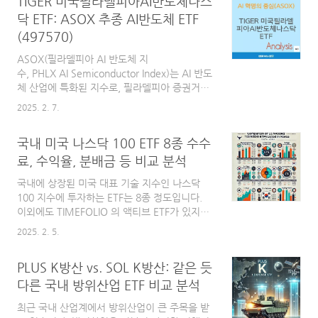
TIGER 미국필라델피아AI반도체나스
션에 대비할 수 있는 실물 자산으로서 그 가치가
강조되고 있습니다. 또한 미국 달러가 약세를 보
닥 ETF: ASOX 추종 AI반도체 ETF
이는 시기에는 금의 상대적 가치가 상승하여 투
(497570)
자 수요가 더욱 늘어나는 경향이 있습니다.중앙
은행들의 금 보유 확대 역시 금 가격 상승에 영
ASOX(필라델피아 AI 반도체 지
향을 미치는 요인입니다. 여러 국가들이 외환보
수, PHLX AI Semiconductor Index)는 AI 반도
유고의 안정성과 다각화를 위해 금을 적극적으
체 산업에 특화된 지수로, 필라델피아 증권거래
로 매입하고 있으며, 이로 인해 공급보다 수요가
소(PHLX)에서 산출합니다. 기존의 필라델피
2025. 2. 7.
크게 증가하고 있습니다. 여기에 금 채굴 비용
아 반도체 지수(SOX)와 비교하면, AI 연
상승과 환경 규제 강화로 인..
산 및 데이터센터용 반도체 기술을 선도하는 기
국내 미국 나스닥 100 ETF 8종 수수
업들에 더욱 집중하는 것이 가장 큰 차이점입니
다.SOX는 반도체 산업 전반을 대표하는 지수
료, 수익율, 분배금 등 비교 분석
로, 메모리, 아날로그 반도체, 파운드리, 반도
국내에 상장된 미국 대표 기술 지수인 나스닥
체 장비 등 다양한 분야의 기업들을 포함합니
100 지수에 투자하는 ETF는 8종 정도입니다.
다. 대표적인 종목으로는 인텔
이외에도 TIMEFOLIO 의 액티브 ETF가 있지만
(Intel), TSMC, ASML, 텍사스 인스트루먼트
액티브 ETF의 경우 나스닥 100 지수에 투자한
(TI), 램리서치(Lam Research) 등이 있으며, 전
2025. 2. 5.
다기 보다 나스닥 100 지수를 비교 지수로 한 액
통적인 반도체 산업 전반을 반영하는 특징이 있
티브 ETF 이므로 비교 대상에서는 제외 하였습
습니다. 반면, ASOX는 AI 반도체와 고성능 연
PLUS K방산 vs. SOL K방산: 같은 듯
니다.국내 상장된 미국 나스닥 100 지수 추종
산(HPC)에..
ETF 8종 비교에 대한 내용은 이번 글이 세번째
다른 국내 방위산업 ETF 비교 분석
글입니다. 혹시 이전 비교글이 궁금하신 분들은
최근 국내 산업계에서 방위산업이 큰 주목을 받
다음글을 참고해 주세요.미국 나스닥 100 ETF