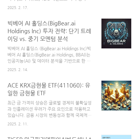
로벌소비트렌드액티브 ETF (494180)현명한 소
는 사관학교 교육 2025년 2월 14일 [스포츠경
비는 TIMEFOLIO 글로벌소비트렌드액티브 ETF
2025. 2. 17.
향] 고양어울림누리 어울림 미술관에서 2월 28
에 투자하는 것!11,765.800.562.278.66-
일 부터 3월 5일까지 2025년 2월 14일 [경향신
-15.89TIMEFOLIO 글로벌안티에이징바이..
빅베어 AI 홀딩스(BigBear.ai
문] 피 토한 고www.minjok.or.kr민족문제연구
소가 고양시민회와 함께 광복 80주년을 기념하
Holdings Inc) 투자 전략: 단기 트레
여 "3.1 운동에서 빛의 형멱으로" 라는 제목의
이딩 vs. 중기 모멘텀 분석
전시회를 고양어울림누리 어울림미술관에서 개
최한다고 합니다.전시회 정보일시: 2025년 2월
빅베어 AI 홀딩스 (BigBear.ai Holdings Inc)빅
28일(금) ~ 2025년 3월 5일(수) 10:00 ~
베어 AI 홀딩스(BigBear.ai Holdings, BBAI)는
17:00오프닝 행사: 3월 1일(토) 16:00장소: 고
인공지능(AI) 및 데이터 분석을 기반으로 한 솔
양어울림누리 어울림미술관많은 관심이 필요합
루션을 제공하는 미국 기업입니다. 특히 국방,
2025. 2. 14.
니다!#> 고양어울림누리 바로..
정보기관 및 민간 기업을 대상으로 예측 분석,
머신러닝 및 의사 결정 지원 시스템을 제공합니
ACE KRX금현물 ETF(411060): 유
다. 빅베어 AI는 주로 미국 정부 및 군과 계약을
체결하며, 이로 인해 안정적인 수익원이 존재하
일한 금현물 ETF
지만, 기업의 수익성 개선 여부가 중요한 관건입
최근 금 가격의 상승은 글로벌 경제의 불확실성
니다. 최근 AI 관련 기술의 부상과 함께 시장의
과 인플레이션 우려가 주요 요인으로 작용하고
주목을 받으며 주가가 큰 변동성을 보이고 있습
있습니다. 금융 시장의 변동성과 함께 국제적인
니다.빅베어 AI 홀딩스 투자 체크포인트1. 최근
지정학적 갈등이 심화되면서 투자자들은 안전
급등 원인 분석주가 급등: 최근 1개월 사이 빅베
2025. 2. 11.
자산인 금에 주목하고 있습니다. 특히 경기 침체
어 AI의 주가는 급등했으며, 이는 AI 테마에 대
에 대한 우려가 지속되는 가운데, 금이 인플레이
한 시..