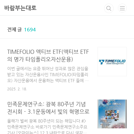
본문 바로가기
바람부는대로
전체 글
1694
TIMEFOLIO 액티브 ETF(액티브 ETF
의 명가 타임폴리오자산운용)
이번 글에서는 요즘 뛰어난 성과로 많은 관심을
받고 있는 자산운용사인 TIMEFOLIO(타임폴리
오) 자산운용에서 운용하는 액티브 ETF 들에 대
해서 간략히 알아보겠습니다.TIMEFOLIO 액티
2025. 2. 18.
브 ETF타임폴리오에서 운용하고 있는 액티브
ETF는 총 13종입니다.상품명실시간기준가수익
민족문제연구소: 광복 80주년 기념
률(%)1주1개월3개월6개월1년상장이후
TIMEFOLIO 코리아밸류업액티브
전시회 - 3.1운동에서 빛의 혁명으로
ETF(495060)대한민국을 대표하는 코리아밸류
올해가 벌써 광복 80주년이 되는 해입니다.#>
업 주식에 투자하는 액티브ETF 입니다
민족문제연구소 바로가기 민족문제연구소주요
9,462.290.33-1.1-0.62---5.02TIMEFOLIO 글
기사 [오마이뉴스] 12.3 내란으로 다시 생각하