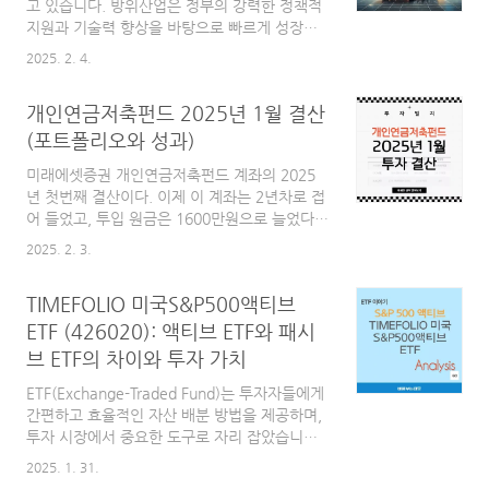
고 있습니다. 방위산업은 정부의 강력한 정책적
비교: 국내 상장 ETF 8종 수수료, 수익률 등 핵
지원과 기술력 향상을 바탕으로 빠르게 성장하
심 요소 분석 (2024년 8월)국내상장 미국 나스
고 있는 분야 중 하나로, 특히 2025년에는 더욱
닥100 ETF 8종 비교 (수수료, 수익율 등) (2024
2025. 2. 4.
두각을 나타낼 것으로 기대되고 있습니다. 정부
년 4월)2024년 8월 이후 5개월 정도가 지난 시
는 방위산업을 국가전략기술로 지정하고 막대한
점이고 트럼..
개인연금저축펀드 2025년 1월 결산
예산을 투자하여 중소기업 지원, 기술 보호, 공
급망 안정화 등 다양한 정책을 추진하고 있습니
(포트폴리오와 성과)
다. 이와 함께 한화에어로스페이스, LIG넥스원
미래에셋증권 개인연금저축펀드 계좌의 2025
등 국내 주요 방산업체들은 글로벌 시장에서 경
년 첫번째 결산이다. 이제 이 계좌는 2년차로 접
쟁력을 입증하며 새로운 성장 동력을 확보하고
어 들었고, 투입 원금은 1600만원으로 늘었다.
있습니다.방위산업은 이제 단순한 군수품 생산
개인연금저축펀드 투자 종목개인연금저축펀드
을 넘어 경제적 파급 효과와 수출 잠재력이 큰
2025. 2. 3.
투자 종목 즉, 포트폴리오는 2024년 11월 확정
산업으로 평가받고 있습니다. 무기 체계의 국제
된 후 그대로 유지하고 있다. 세부 종목 및 투자
적 인정을 통해 한국은 세계 방산 수출 시장에서
TIMEFOLIO 미국S&P500액티브
비중, 그리고 적립 비중은 다음과 같다.종목코드
영향력을 확대하고 있으며,..
투자 비중적립 비중SOL 미국테크
ETF (426020): 액티브 ETF와 패시
TOP1048119010.66%20%KODEX 미국
브 ETF의 차이와 투자 가치
S&P500TR37980015.02%60%TIGER 미국
S&P5003607503.22%0%SOL 조선TOP3플
ETF(Exchange-Traded Fund)는 투자자들에게
러스46692025.02%0%TIGER 치아니
간편하고 효율적인 자산 배분 방법을 제공하며,
CSI30019209023.54%0%SOL 미국AI소프트
투자 시장에서 중요한 도구로 자리 잡았습니다.
웨어4811805.69%20%ACE 테슬라밸류체인
특히 패시브 ETF는 낮은 수수료와 안정적인 시
2025. 1. 31.
액티브45748010.53%0%KODEX CD..
장 지수를 추종한다는 점에서 널리 사랑받아왔