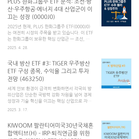
PLUS 한화그룹주 ETF 분석: 조선·방
고 있습니다. 여기에 방산 기술과 우주항공 산업
간 융합이 본격화되면서, 관련 기업들의 성장성
산·우주항공·에너지 4대 산업군이 이
에 대한 기대도 높아지고 있습니다.이러한 흐름
끄는 성장 (0000J0)
속에서 국내에도 다양한 방산 관련 ETF가 출시
되었습니다. 과거에는 PLUS K방산과 SOL K방
2025년 현재, PLUS 한화그룹주 ETF(0000J0)
산 비교를 통해, 'K방산'이라는 동일한 테마를
는 여전히 시장의 주목을 받고 있습니다. 이 ETF
내세운 PLUS K방산과 SOL K방산 ETF를 중심
는 한화그룹이 보유한 핵심 산업군 — 조선, 방
으로 비교해 본 바 있습니다.이번 글에서는 여기
산, 에너지, 우주항공 — 을 포괄적으로 담아낸
2025. 4. 28.
에 방산과 우주항공 산업을 함께 아우르는
상품으로, 한국 기업 중 드물게 글로벌 메가트렌
TIGER K방..
드에 직결되는 테마를 한 번에 투자할 수 있다는
국내 방산 ETF #3: TIGER 우주방산
점에서 관심을 모아왔습니다.3개월 전까지만 해
도, 트럼프 전 대통령의 재선 가능성과 미국 국
ETF 구성 종목, 수익율 그리고 투자
방비 증액 논의가 주요 투자 포인트로 부각되었
전망 (463250)
습니다. 하지만 시간이 흐르면서 시장은 보다 구
체적인 수치와 흐름을 통해 한화그룹 주요 계열
세계 안보 환경이 급격히 변화하면서 각국의 방
사들의 성장 가능성을 실감하기 시작했습니다.
위산업은 단순한 국방력 강화 차원을 넘어 경제
특히 글로벌 조선 수주 랠리가 본격화되고 방산
성장과 기술 혁신을 이끄는 핵심 산업으로 자리
수출 계약이 잇따르며, 에너지 전환과 우주항공
잡고 있습니다. 특히 한국은 첨단 방산 기술 개
2025. 3. 17.
산업에서도 실제 수익 창출이 가시화되고 있습
발과 수출 확대를 통해 글로벌 방위산업 시장에
니다.P..
서 영향력을 키워가고 있습니다. 과거 국내 방위
KIWOOM 팔란티어미국30년국채혼
산업은 내수 중심으로 운영되었으나, 최근 들어
FA-50 경공격기, K2 전차, K9 자주포 등 전략
합액티브(H) – IRP·퇴직연금을 위한
무기의 해외 수출이 활발히 이루어지면서 국제