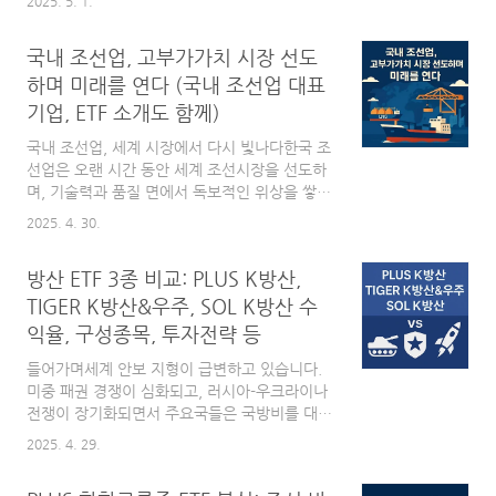
2025. 5. 1.
를 중심으로 투자 관점에서 살펴보겠습니다.시
구 냄새가 코를 자극했다. 계속 욕조를 의심하긴
장 동향과 국내외..
했지만 설마 설마 하기도 했고, 하수구 냄새가
국내 조선업, 고부가가치 시장 선도
강하게 올라오는 것도 아니어서 차일 피일 계속
미루기만 했다.그런데 어느날 문득 아무래도 욕
하며 미래를 연다 (국내 조선업 대표
실의 하수구 냄새를 잡는게 낫겠다 싶어 원인을
기업, ETF 소개도 함께)
찾기 위해 세면대 배수고, 바닥 배수구, 욕조 배
수구를 눈으로도 살피고 코로도 냄새를 맡아 봤
국내 조선업, 세계 시장에서 다시 빛나다한국 조
다.세면대는 특별히 트랩이라기 보다 원래부터
선업은 오랜 시간 동안 세계 조선시장을 선도하
버튼식 폽업이 장착되어 있었고, 코로 냄새를 맡
며, 기술력과 품질 면에서 독보적인 위상을 쌓아
았을 때 딱히 냄새가 느껴지진 않았다. 사실, 기
왔습니다. 최근 몇 년 사이 중국 조선업의 양적
2025. 4. 30.
존에 설치되어 있던(나중에 기회가 되면 포스팅
성장과 글로벌 수요 구조 변화로 경쟁 환경이 빠
해보려 한다.) 세면대..
르게 변했지만, 한국은 여전히 고부가가치 선박
방산 ETF 3종 비교: PLUS K방산,
분야에서 압도적인 존재감을 유지하고 있습니
다.특히 글로벌 친환경 규제 강화와 에너지 운송
TIGER K방산&우주, SOL K방산 수
수요 증대라는 메가트렌드는, 한국 조선업이 가
익율, 구성종목, 투자전략 등
진 친환경 선박 기술력과 고품질 생산 역량을 더
욱 부각시키고 있습니다. 현재 국내 조선업은 도
들어가며세계 안보 지형이 급변하고 있습니다.
전과 기회가 공존하는 환경 속에서 미래 성장의
미중 패권 경쟁이 심화되고, 러시아-우크라이나
발판을 더욱 견고히 다지고 있습니다.이 글에서
전쟁이 장기화되면서 주요국들은 국방비를 대폭
는 국내 조선업의 수주 현황, 주요 기업들의 실
증액하고 있습니다. 특히 인도-태평양 지역을 중
2025. 4. 29.
적, 그리고 관련 ETF 투자 관점까지 종합적으로
심으로 군사적 긴장이 고조되면서, 방산 산업은
살펴보겠습니다.수주..
과거보다 훨씬 더 중요한 전략 산업으로 부상하