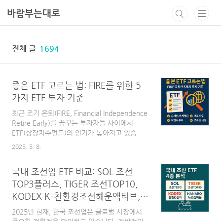
본문 바로가기
바람부는대로
전체 글
1694
좋은 ETF 고르는 법: FIRE를 위한 5
가지 ETF 투자 기준
최근 조기 은퇴(FIRE, Financial Independence
Retire Early)를 꿈꾸는 투자자들 사이에서
ETF(상장지수펀드)의 인기가 높아지고 있습니
다. ETF는 적은 자금으로도 글로벌 자산에 분산
2025. 5. 8.
투자할 수 있어, 장기 자산 형성과 재정적 독립
을 동시에 추구하는 이들에게 최적의 투자 수단
국내 조선업 ETF 비교: SOL 조선
으로 주목받고 있습니다.하지만 수백 개의 ETF
상품이 쏟아지는 지금, 중요한 건 ‘어떤 ETF를
TOP3플러스, TIGER 조선TOP10,
사느냐’보다 ‘무엇을 기준으로 ETF를 고르느
KODEX K-친환경조선해운액티브,
냐’입니다.이정환 미래에셋자산운용 상무는 최
HANARO Fn조선해운-수익률과 전
근 ‘싱글파이어 머니쇼’에서 “좋은 ETF를 고르는
2025년 현재, 한국 조선업은 글로벌 시장에서
략의 차이점은?