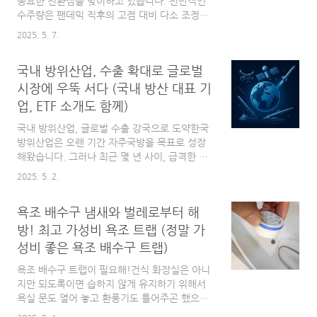
법은 단순하지만 강력하다”며 투자자가 꼭 알아
중요한 전환점을 맞이하고 있습니다. 전반적인
야 할 5가지 기준을 소개했습니다. 이번 글에서
수주량은 팬데믹 직후의 고점 대비 다소 조정되
는 그 내용을 바탕으로 ETF 선택 전략을 정리해
는 흐름을 보이고 있지만, 고부가가치 선박 중심
2025. 5. 7.
봅니다.ETF 선택을 위한 5..
의 전략 전환과 친환경 기술 경쟁력 확보를 통해
시장 내 입지를 굳건히 지켜내고 있습니다.2025
국내 방위산업, 수출 확대로 글로벌
년 3월, 전 세계 선박 발주량은 150만 CGT(58
척)로 전월(377만 CGT) 대비 60%, 전년 동기
시장에 우뚝 서다 (국내 방산 대표 기
(513만 CGT) 대비 무려 71%나 감소하는 등 글
업, ETF 소개도 함께)
로벌 발주는 전반적으로 위축된 모습입니다. 하
지만 이러한 시장 침체 속에서도 한국 조선업은
국내 방위산업, 글로벌 수출 강국으로 도약한국
82만 CGT(17척)를 수주하며 점유율 55%로 세
방위산업은 오랜 기간 자주국방을 목표로 성장
계 1위를 탈환했습니다. 중국은 52만 CGT(31
해왔습니다. 그러나 최근 몇 년 사이, 급격한 수
척)로 점유율 35%를 기록하며 2위를 차지했습
출 확대와 기술력 향상을 통해 세계 방산 시장에
2025. 5. 2.
니다. 척당 환산 톤수 기준으로..
서 독자적인 입지를 확립하고 있습니다.특히 러
시아-우크라이나 전쟁 이후 글로벌 방산 수요가
욕조 배수구 냄새와 벌레로부터 해
급증하는 가운데, 한국은 품질, 가격, 납기 경쟁
력을 모두 갖춘 공급국으로 각광받고 있습니
방! 최고 가성비 욕조 트랩 (정말 가
다.K2 전차, K9 자주포, 천무 다연장로켓 등 주
성비 좋은 욕조 배수구 트랩)
요 무기체계 수출이 증가하면서, 한국은 세계
10대 방산 수출국 중 하나로 자리잡았으며, 향
욕조 배수구 트랩이 필요해!건식 화장실은 아니
후 성장 가능성 역시 더욱 높아지고 있습니다.이
지만 되도록이면 습하지 않게 유지하기 위해서
글에서는 국내 방산 산업의 시장 동향, 주요 기
욕실 문도 열어 놓고 환풍기도 틀어주곤 했으나
업들의 영업 활동과 전략, 그리고 방산 관련 ETF
외출하고 들어오면 아주 강한건 아니지만 하수